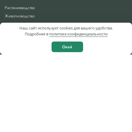
Растениеводство
Животноводство
Гранты
Наш сайт использует cookies для вашего удобства.
Кооперация
Подробнее в
политике конфиденциальности
Фермеры
Окей
Календарь событий
Новости
Услуги
Организация обучения
Организация взаимодействия с финансовыми организациями
Консультационные услуги