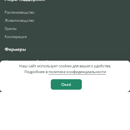
Растениеводство
Животноводство
Гранты
Кооперация
Фермеры
Календарь событий
Наш сайт использует cookies для вашего удобства.
Подробнее в
политике конфиденциальности
Новости
Окей
Услуги
Организация обучения
Организация взаимодействия с финансовыми организациями
Консультационные услуги